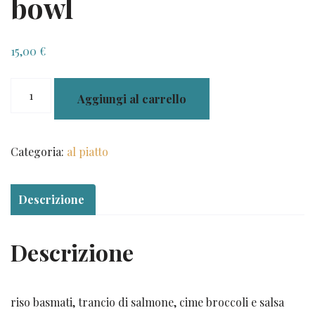
bowl
15,00
€
bowl
Aggiungi al carrello
quantità
Categoria:
al piatto
Descrizione
Descrizione
riso basmati, trancio di salmone, cime broccoli e salsa