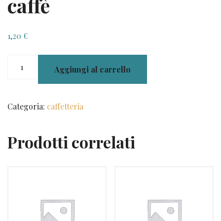
caffè
1,20
€
caffè
Aggiungi al carrello
quantità
Categoria:
caffetteria
Prodotti correlati