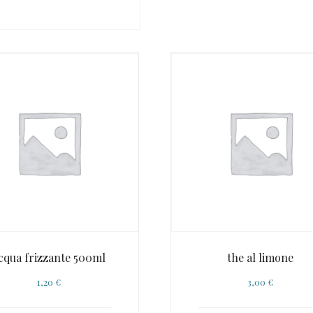
cqua frizzante 500ml
the al limone
1,20
€
3,00
€