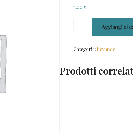
3,00
€
fanta
Aggiungi al c
330ml
quantità
Categoria:
bevande
Prodotti correlat