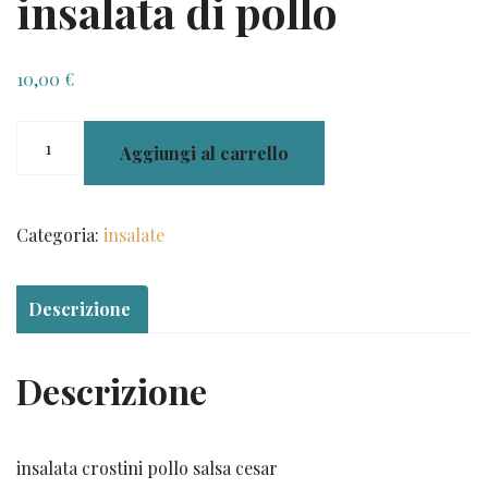
insalata di pollo
10,00
€
insalata
Aggiungi al carrello
di
pollo
quantità
Categoria:
insalate
Descrizione
Descrizione
insalata crostini pollo salsa cesar